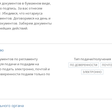
и документов в бумажном виде,
ю подпись. За вас отнесем
. Убедимся, что нотариуса
ментов. Договоримся на день и
документов. Заберем документы
нейших действий.
ию
ументов по регламенту
Тип подачи/получения
ля подачи и подадим на
ПО ДОВЕРЕННОСТИ
ПОЧТ
 подать электронно, почтой и
ЭЛЕКТРОННО
оверенности подаем только по
ьного органа