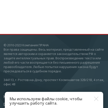
© 2010-2023 Компания ПРАНА
Все права защищены. Весь материал, представленный на сайте
является авторским и охраняется законодательством РФ о
защите интеллектуальных прав. Воспроизведение текста или
любой его части воспрещается без письменного разрешения
правообладателя. Любые попытки нарушения закона будут
преследоваться в судебном порядке.
344113, г. Ростов-на-Дону, проспект Космонавтов 32В/21В, 4 этаж,
офис 48
Юридический вестник
Мы используем файлы cookie, чтобы
улучшить работу сайта.
Политика конфиденциальности