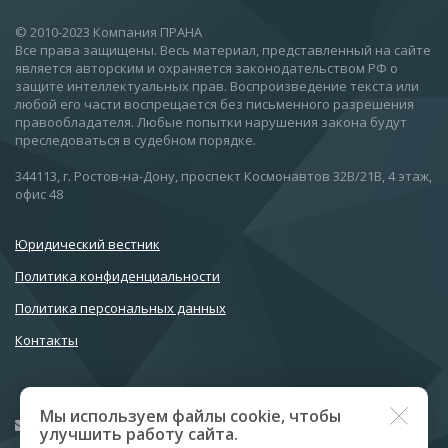
© 2010-2023 Компания ПРАНА
Все права защищены. Весь материал, представленный на сайте
является авторским и охраняется законодательством РФ о
защите интеллектуальных прав. Воспроизведение текста или
любой его части воспрещается без письменного разрешения
правообладателя. Любые попытки нарушения закона будут
преследоваться в судебном порядке.
344113, г. Ростов-на-Дону, проспект Космонавтов 32В/21В, 4 этаж,
офис 48
Юридический вестник
Политика конфиденциальности
Политика персональных данных
Контакты
Мы используем файлы cookie, чтобы
prana@oooprana.ru
улучшить работу сайта.