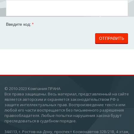
Введите код:
*
ОТПРАВИТЬ
© 2010-2023 Компания ПРАНА
Все права защищены. Весь материал, представленный на сайте
является авторским и охраняется законодательством РФ о
защите интеллектуальных прав. Воспроизведение текста или
любой его части воспрещается без письменного разрешения
правообладателя. Любые попытки нарушения закона будут
преследоваться в судебном порядке.
344113, г. Ростов-на-Дону, проспект Космонавтов 32В/21В, 4 этаж,