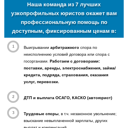
Наша команда из
7 лучших
узкопрофильных юристов
окажет вам
профессиональную помощь
по
доступным, фиксированным ценам
в:
Выигрывании
арбитражного
спора по
неисполнению условий договора или спора с
госорганами.
Работаем с договорами:
поставки, аренды, электроснабжения, займа/
кредита, подряда, страхования, оказания
услуг, перевозки.
ДТП и выплата ОСАГО, КАСКО (автоюрист)
Трудовые споры
, в т.ч. незаконное увольнение;
взыскание невыплаченной зарплаты, других
выплат и компенсаций